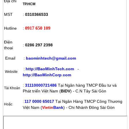
Địa chỉ
TP.HCM
MST
:
0310366533
0917 650 109
Hotline
:
Điện
:
0286 297 2398
thoại
Email
:
baominhtech@gmail.com
http://BaoMinhTech.com
-
:
Website
http://BaoMinhCorp
.
com
:
31110000721486
Tại Ngân hàng TMCP Đầu tư và
Tài Khoản
Phát triển Việt Nam (
BIDV
) - C.N Tây Sài Gòn
117 0000 65017
Tại Ngân Hàng TMCP Công Thương
:
Hoặc
Việt Nam (
Vietin
Bank
) - Chi Nhánh Đông Sài Gòn