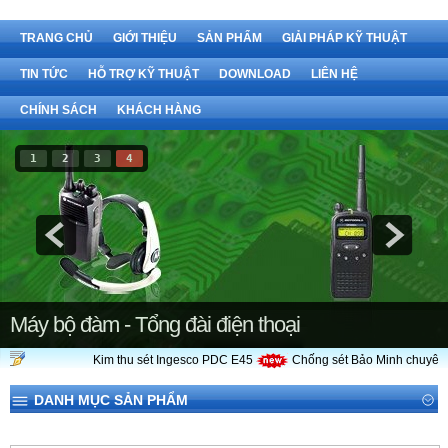
TRANG CHỦ
GIỚI THIỆU
SẢN PHẨM
GIẢI PHÁP KỸ THUẬT
TIN TỨC
HỖ TRỢ KỸ THUẬT
DOWNLOAD
LIÊN HỆ
CHÍNH SÁCH
KHÁCH HÀNG
1
2
3
4
Máy bộ đàm - Tổng đài điện thoại
Kim thu sét Ingesco PDC E45
Chống sét Bảo Minh chuyên c
DANH MỤC SẢN PHẨM