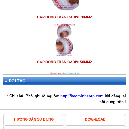
CÁP ĐỒNG TRẦN CADIVI 70MM2
CÁP ĐỒNG TRẦN CADIVI 50MM2
ĐỐI TÁC
*
Ghi chú: Phải ghi rõ nguồn:
http://baominhcorp.com
khi đăng lại
nội dung trên
!
THIẾT BỊ CHỐNG SÉT LPI SGT50-25+NE100
HƯỚNG DẪN SỬ DỤNG
DOWNLOAD