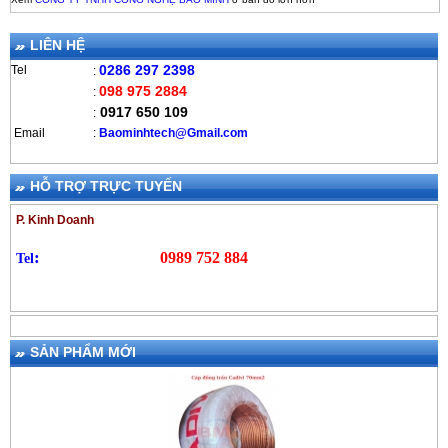
LIÊN HỆ
0286 297 2398
Tel
:
098 975 2884
:
0917 650 109
:
Email
:
B
aominhtech@Gmail.com
HỖ TRỢ TRỰC TUYẾN
P. Kinh Doanh
:
0989 752 884
Tel
SẢN PHẨM MỚI