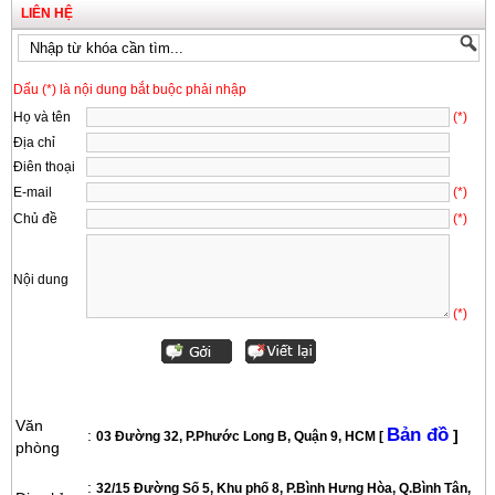
LIÊN HỆ
Dấu (*) là nội dung bắt buộc phải nhập
Họ và tên
(*)
Địa chỉ
Điên thoại
E-mail
(*)
Chủ đề
(*)
Nội dung
(*)
Văn
Bản đồ
:
]
03 Đường 32, P.Phước Long B, Quận 9, HCM [
phòng
:
32/15 Đường Số 5, Khu phố 8, P.Bình Hưng Hòa, Q.Bình Tân,