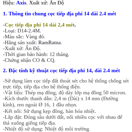
Hiệu:
Axis
.
Xuất xứ: Ấn Độ
1. Thông tin chung
cọc tiếp địa phi 14 dài 2.4 mét
-
Cọc tiếp địa phi 14 dài 2,4 mét
.
-Loại: D14-2.4M.
-Màu sắc: Vàng đỏ.
-Hãng sản xuất:
RamRatna
.
-Xuất xứ: Ấn Độ.
-Thời gian bảo hành: 12 tháng.
-Chứng nhận CO & CQ.
2. Đặc tính kỹ thuật cọc tiếp địa phi 14, dài 2.4 mét
-
Sử dụng làm cọc tiếp đất thoát sét cho hệ thống chống sét
trực tiếp, tiếp địa cho hệ thống điện.
-Vật liệu: Thép mạ đồng, độ dày lớp mạ đồng 50 micron.
-Kích thước thanh dẫn: 2,4 m (Dài) x 14 mm (Đường
kính), ren ngoài
Ø 16, 1 đầu nhọn.
-Kết nối: Sử dụng kẹp đồng, hàn hóa nhiệt
.
-Lắp đặt: Đóng sâu dưới đất, nối nhiều cọc với nhau để
thả xuống giếng tiếp địa.
-Nhiệt độ sử dụng: Nhiệt độ môi trường.