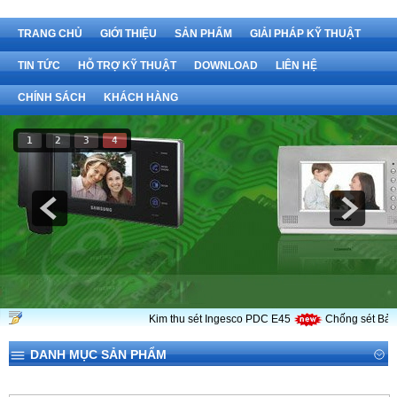
TRANG CHỦ
GIỚI THIỆU
SẢN PHẨM
GIẢI PHÁP KỸ THUẬT
TIN TỨC
HỖ TRỢ KỸ THUẬT
DOWNLOAD
LIÊN HỆ
CHÍNH SÁCH
KHÁCH HÀNG
1
2
3
4
Kim thu sét Ingesco PDC E45
Chống sét Bảo M
DANH MỤC SẢN PHẨM