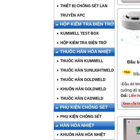
thước: 102
THIẾT BỊ CHỐNG SÉT LAN
130g. Màu 
Hiệu Horin
TRUYỀN APC
HỘP KIỂM TRA ĐIỆN TRỞ
KUMWELL TEST BOX
HỘP KIỂM TRA ĐIỆN TRỞ
THUỐC HÀN HÓA NHIỆT
THUỐC HÀN KUMWELL
Đầu b
THUỐC HÀN SUNLIGHTWELD
Đầu
THUỐC HÀN GOLDWELD
-Đầu dò kh
KHUÔN HÀN GOLDWELD
cường độ d
Giá:
Liên h
dòng nhận 
THUỐC HÀN CADWELD
40mA, thiế
PHỤ KIỆN CHỐNG SÉT
EN54, UL26
-10°C~+55°
PHỤ KIỆN CHỐNG SÉT
HÀN HÓA NHIỆT
Liên hệ: 0
KHUÔN HÀN HÓA NHIỆT