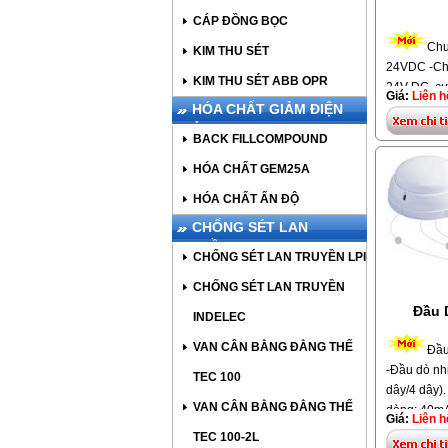
CÁP ĐỒNG BỌC
Chu
KIM THU SÉT
24VDC -Ch
KIM THU SÉT ABB OPR
24V DC, cư
Giá:
Liên h
ra 93dB @1
HÓA CHẤT GIẢM ĐIỆN
56mm(H),Tr
TRỞ
BACK FILLCOMPOUND
động cơ, bá
Model: AH-
HÓA CHẤT GEM25A
HÓA CHẤT ẤN ĐỘ
CHỐNG SÉT LAN
TRUYỀN
CHỐNG SÉT LAN TRUYỀN LPI
CHỐNG SÉT LAN TRUYỀN
Đầu 
INDELEC
VAN CÂN BẰNG ĐẲNG THẾ
Đầu
-Đầu dò nh
TEC 100
dây/4 dây)
VAN CÂN BẰNG ĐẲNG THẾ
dòng: 40mA
Giá:
Liên h
0oC ~ +55o
TEC 100-2L