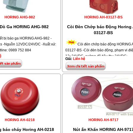
HORING AHG-982
HORING AH-03127-BS
 Dò Ga HORING AHG-982
Còi Đèn Chớp báo Động Horing 
03127-BS
ết bị báo ga HORING AHG-982 -
gas -Nguồn 12VDC/24VDC -Xuất xứ:
Còi đèn chớp báo động HORING 
tline: 0989 752 884
03127-BS -Còi đèn báo động, phạm vi đi
ệ
12~24VDC, cường độ tiêu thụ 24VDC:
Giá:
Liên hệ
14.5mA. Âm thanh xuất 24VDC dB (A) tại 
mét: lớn nhất 114dB. Điều chỉnh được âm
lượng :0 ~20dB. Ngõ vào bảo vệ : IP42. N
độ hoạt động: -25o ~ +80oC. Vật liệu: nh
tổng hợp ABS. -Hiệu: HORING, Model: AH
03127-BS. Xuất xứ: Taiwan
HORING AH-0218
HORING AH-9717
 báo cháy Horing AH-0218
Nút ấn Khẩn HORING AH-971