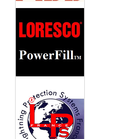
KHỚP NỐI CÁCH ĐIỆN LPI
IL/CUOPLING
TRỤ ĐỠ KIM THU SÉT TRÁNG KẼM
CAO 5M
TRỤ ĐỠ KIM THU SÉT