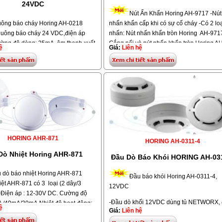
24VDC
Nút Ấn Khẩn Horing AH-9717 -Nút
ông báo cháy Horing AH-0218
nhấn khẩn cấp khi có sự cố cháy -Có 2 loạ
uông báo cháy 24 VDC,điện áp
nhấn: Nút nhấn khẩn tròn Horing AH-9717
ờng độ dòng: 25mA, âm thanh xuất
Gắng nổi và nút nhấn khẩn tròn Horing A
ệ
Giá:
Liên hệ
M, Kích thước: Ø6" (152mm) x
9717 - gắng chìm. -Nguồn điện: 24V DC 
ọng lượng: 850 g.Chuyển động:
tối đa 30V DC 500mA. Chức năng: Phone 
nh răng, búa gỗ -Hiệu: Horing,
đèn báo, nút reset. Kích thước: 140mm(D)
021, Xuất xứ: Taiwan
x45mm(H).Vật liệu: vỏ bọc chống cháy. T
lượng: 160g.
HORING AHR-871
HORING AH-0311-4
Dò Nhiệt Horing AHR-871
Đầu Dò Báo Khói HORING AH-03
 dò báo nhiệt Horing AHR-871
Đầu báo khói Horing AH-0311-4,
iệt AHR-871 có 3 loại (2 dây/3
12VDC
. Điện áp : 12-30V DC. Cường độ
-Đầu dò khối 12VDC dùng tủ NETWORX, 
 /40mA/30mA.Nhiệt độ hoạt động:
ệ
Giá:
Liên hệ
áp : 12- 30V DC, cường độ dòng hiện
C. Vật liệu: nhựa chống cháy. Kích