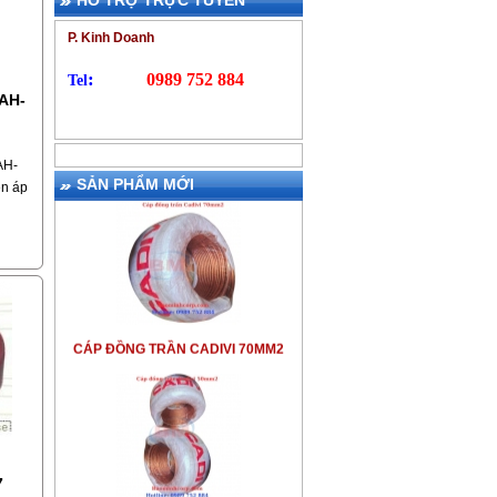
HỖ TRỢ TRỰC TUYẾN
P. Kinh Doanh
:
0989 752 884
Tel
AH-
AH-
SẢN PHẨM MỚI
ện áp
1
hiệt
ựa
CÁP ĐỒNG TRẦN CADIVI 70MM2
-
7
CÁP ĐỒNG TRẦN CADIVI 50MM2