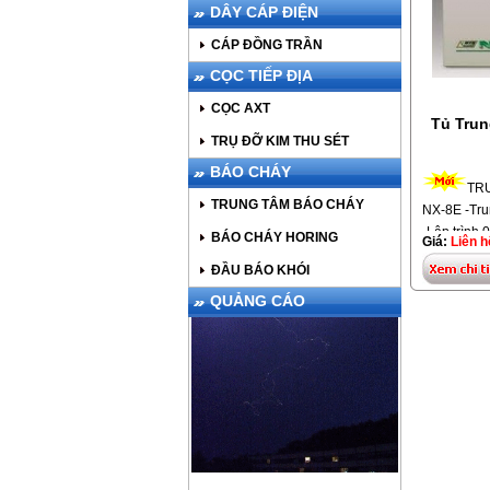
DÂY CÁP ĐIỆN
CÁP ĐỒNG TRẦN
CỌC TIẾP ĐỊA
CỌC AXT
Tủ Tru
TRỤ ĐỠ KIM THU SÉT
BÁO CHÁY
TR
TRUNG TÂM BÁO CHÁY
NX-8E -Tru
-Lập trình 
BÁO CHÁY HORING
Giá:
Liên h
qua điện th
ĐẦU BÁO KHÓI
động -Tru
gắng kèm vớ
QUẢNG CÁO
dò hồng ngo
hợp với car
GE, Model