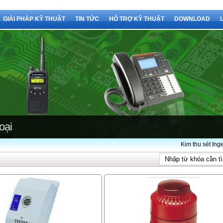
GIẢI PHÁP KỸ THUẬT
TIN TỨC
HỖ TRỢ KỸ THUẬT
DOWNLOAD
Kim thu sét Ingesco
Y