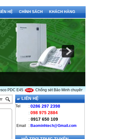
LIÊN HỆ
CHÍNH SÁCH
KHÁCH HÀNG
 PDC E45
Chống sét Bảo Minh chuyên cung cấp kim thu sét LPI
Vì sao
LIÊN HỆ
0286 297 2398
Tel
:
098 975 2884
:
0917 650 109
:
Email
:
B
aominhtech@Gmail.com