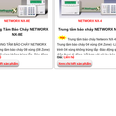
NETWORX NX-8E
NETWORX NX-4
ng Tâm Báo Cháy NETWORX
Trung tâm báo cháy NETWORX N
NX-8E
Trung tâm báo cháy Networx NX-4
UNG TÂM BÁO CHÁY NETWORX
Trung tâm báo cháy 04 vùng (04 Zone) -L
ng tâm báo cháy 08 vùng (08 Zone)
trình 04 vùng không trùng lắp -Báo động 
08 vùng không trùng lắp -Báo động
điện thoại di động, kết hợp với còi hụ bá
ệ
Giá:
Liên hệ
oại di động, kết hợp với còi hụ báo
-Trung tâm NETWORX NX-4 chức năng g
ng tâm NETWORX NX-8 chức năng
kèm với thiết bị báo trộm, tất từ cửa, đầu 
i thiết bị báo trộm, tất từ cửa, đầu
hồng ngoại -Hiệu: GE, Model: NETWORX
ại, báo Gas, báo nhiệt... -Gắng kết
4, -Tham khảo thêm các dòng kim thu sét
d wirless điều khiển từ xa -Hiệu:
khẩu từ Úc
- Pháp và
Tây Ban Nha
: NETWORX NX-8E,