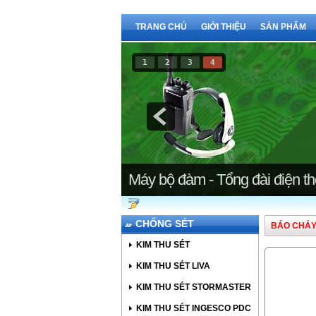
TRANG CHỦ
GIỚI THIỆU
SẢN PHẨM
1
2
3
4
Báo Cháy
CHỐNG SÉT
BÁO CHÁ
KIM THU SÉT
KIM THU SÉT LIVA
KIM THU SÉT STORMASTER
KIM THU SÉT INGESCO PDC