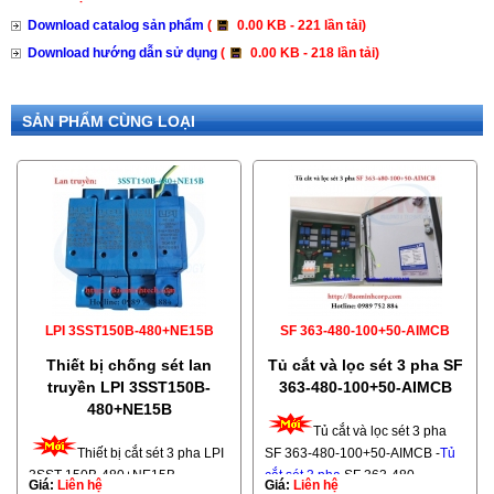
Download catalog sản phẩm
(
0.00 KB - 221 lần tải)
Download hướng dẫn sử dụng
(
0.00 KB - 218 lần tải)
SẢN PHẨM CÙNG LOẠI
LPI 3SST150B-480+NE15B
SF 363-480-100+50-AIMCB
Thiết bị chống sét lan
Tủ cắt và lọc sét 3 pha SF
truyền LPI 3SST150B-
363-480-100+50-AIMCB
480+NE15B
Tủ cắt và lọc sét 3 pha
Thiết bị cắt sét 3 pha LPI
SF 363-480-100+50-AIMCB -
Tủ
3SST 150B-480+NE15B
cắt sét 3 pha
SF 363-480-
Giá:
Liên hệ
Giá:
Liên hệ