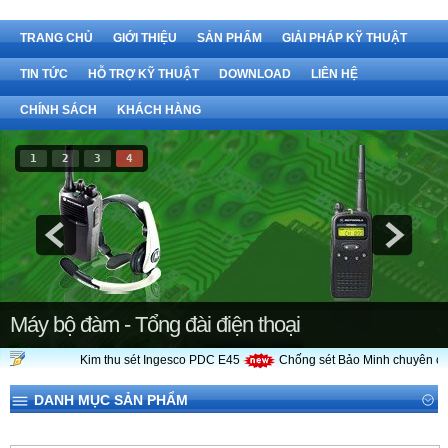
TRANG CHỦ
GIỚI THIỆU
SẢN PHẨM
GIẢI PHÁP KỸ THUẬT
TIN TỨC
HỖ TRỢ KỸ THUẬT
DOWNLOAD
LIÊN HỆ
CHÍNH SÁCH
KHÁCH HÀNG
1
2
3
4
Máy bộ đàm - Tổng đài điện thoại
Kim thu sét Ingesco PDC E45
Chống sét Bảo Minh chuyên cung 
DANH MỤC SẢN PHẨM