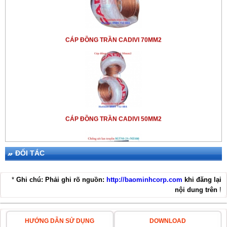
CÁP ĐỒNG TRẦN CADIVI 70MM2
CÁP ĐỒNG TRẦN CADIVI 50MM2
ĐỐI TÁC
*
Ghi chú: Phải ghi rõ nguồn:
http://baominhcorp.com
khi đăng lại
nội dung trên
!
THIẾT BỊ CHỐNG SÉT LPI SGT50-25+NE100
HƯỚNG DẪN SỬ DỤNG
DOWNLOAD