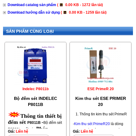
Download catalog sản phẩm
(
0.00 KB - 1272 lần tải)
Download hướng dẫn sử dụng
(
0.00 KB - 1259 lần tải)
SẢN PHẨM CÙNG LOẠI
Indelec P8011b
ESE PrimeR 20
Bộ đếm sét INDELEC
Kim thu sét ESE PRIMER
P8011B
20
1. Thông tin kim thu sét PrimeR
Thông tin thiết bị
đếm sét
-
P8011B
Bộ đếm sét
-
Kim thu sét PrimeR20
là dòng
Pháp -
P8011b xuất xứ:
kim thu sét hiện đại, được sản
Giá:
Liên hệ
Giá:
Liên hệ
:
Indelec