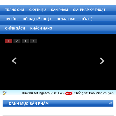
TRANG CHỦ
GIỚI THIỆU
SẢN PHẨM
GIẢI PHÁP KỸ THUẬT
TIN TỨC
HỖ TRỢ KỸ THUẬT
DOWNLOAD
LIÊN HỆ
CHÍNH SÁCH
KHÁCH HÀNG
1
2
3
4
Kim thu sét Ingesco PDC E45
Chống sét Bảo Minh chuyên cun
DANH MỤC SẢN PHẨM