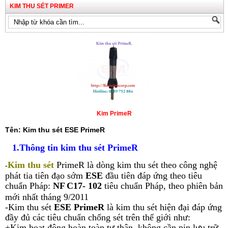
KIM THU SÉT PRIMER
Kim PrimeR
Tên: Kim thu sét ESE PrimeR
1.Thông tin kim thu sét PrimeR
Kim thu sét
PrimeR là dòng kim thu sét theo công nghệ
-
phát tia tiên đạo sớm
ESE
đầu tiên đáp ứng theo tiêu
chuẩn Pháp:
NF
C17- 102
tiêu chuẩn Pháp, theo phiên bản
mới nhất tháng 9/2011
-Kim thu sét
ESE PrimeR
là kim thu sét hiện đại đáp ứng
đầy đủ các tiêu chuẩn chống sét trên thế giới như:
+Kim hoạt động hoàn toàn tự thân, không cần pin lưu trữ