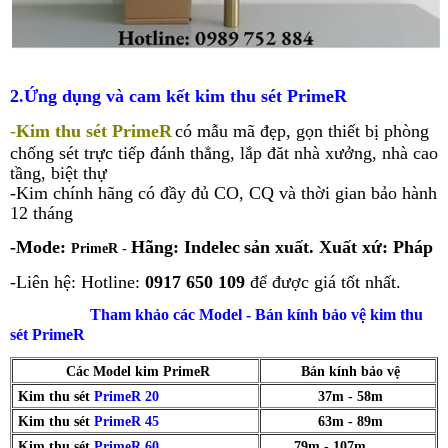
2.Ứng dụng và cam kết kim thu sét PrimeR
-
Kim thu sét
P
rimeR
có mẫu mã đẹp, gọn
thiết bị phòng
chống sét trực tiếp đánh thẳng, lắp đăt nhà xưởng, nhà cao
tầng, biệt thự
-Kim chính hãng có đầy đủ CO, CQ và thời gian bảo hành
12 tháng
-Mode:
Hãng:
Indelec
sản xuất. Xuất xứ:
Pháp
PrimeR -
-Liên hệ: Hotline:
0917 650 109
để được giá tốt nhất.
Tham khảo các Model - Bán kính bảo vệ kim thu
sét PrimeR
Các Model kim PrimeR
Bán kính bảo vệ
Kim thu sét
PrimeR 20
37m - 58m
Kim thu sét
PrimeR 45
63m - 89m
Kim thu sét
PrimeR 60
79m - 107m