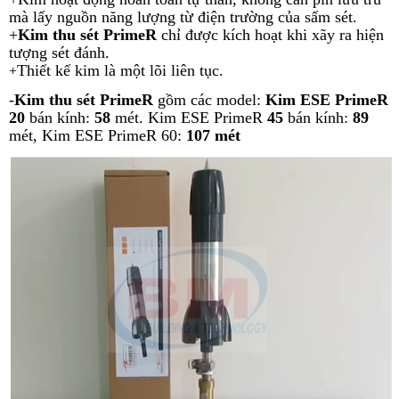
mà lấy nguồn năng lượng từ điện trường của sấm sét.
+
Kim thu sét PrimeR
chỉ được kích hoạt khi xãy ra hiện
tượng sét đánh.
Thiết kế kim là một lõi liên tục.
+
-
Kim thu sét PrimeR
gồm các model:
Kim ESE PrimeR
20
bán kính:
58
mét.
Kim ESE PrimeR
45
bán kính:
89
mét,
Kim ESE PrimeR 60:
107 mét