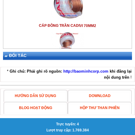
CÁP ĐỒNG TRẦN CADIVI 70MM2
ĐỐI TÁC
CÁP ĐỒNG TRẦN CADIVI 50MM2
*
Ghi chú: Phải ghi rõ nguồn:
http://baominhcorp.com
khi đăng lại
nội dung trên
!
HƯỚNG DẪN SỬ DỤNG
DOWNLOAD
BLOG HOẠT ĐỘNG
HỘP THƯ THAN PHIỀN
THIẾT BỊ CHỐNG SÉT LPI SGT50-25+NE100
Trực tuyến: 4
Lượt truy cập: 1.769.384