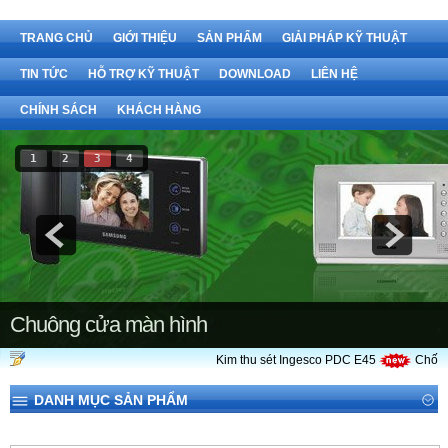
TRANG CHỦ
GIỚI THIỆU
SẢN PHẨM
GIẢI PHÁP KỸ THUẬT
TIN TỨC
HỖ TRỢ KỸ THUẬT
DOWNLOAD
LIÊN HỆ
CHÍNH SÁCH
KHÁCH HÀNG
1
2
3
4
Chuông cửa màn hình
Kim thu sét Ingesco PDC E45
Chống 
DANH MỤC SẢN PHẨM