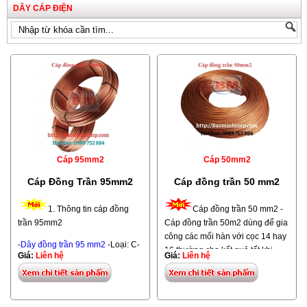
DÂY CÁP ĐIỆN
Cáp 95mm2
Cáp 50mm2
Cáp Đồng Trần 95mm2
Cáp đồng trần 50 mm2
1. Thông tin cáp đồng
Cáp đồng trần 50 mm2 -
trần 95mm2
Cáp đồng trần 50m2 dùng để gia
công các mối hàn với cọc 14 hay
-
Dây đồng trần 95 mm2
-Loại: C-
16 thường cho kết quả tốt khi
Giá:
Liên hệ
Giá:
Liên hệ
95 -Đơn vị: Mét -Màu sắc: Đỏ
dùng hàn với thuốc 90g 1. Thông
đậm. -Hãng sản xuất: Việt Nam. -
tin cáp đồng trần 50mm2 - Hàng
Xuất xứ: Việt Nam. -Thời gian
Việt Nam -
Dây đồng trần 50 mm2
bảo hành: Theo qui định nhà sản
-Loại: C-50 -Đơn vị: Mét -Màu