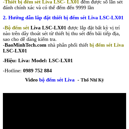
-
Thiết bị đếm sét Liva LSC- LX01
đếm được số lần sét
đánh chính xác và có thể đếm đến 9999 lần
2. Hướng dẫn lắp đặt thiết bị đếm sét Liva LSC-LX01
-
Bộ đếm sét
Liva LSC-LX01
được lắp đặt bất kỳ vị trí
nào trên dây thoát sét từ thiết bị thu sét đến bãi tiếp địa,
sao cho dễ dàng kiểm tra.
-
BaoMinhTech.com
nhà phân phối thiết
bị đếm sét Liva
LSC-LX01
Hiệu:
Liva:
Model:
LSC-LX01
-
-Hotline:
0989 752 884
Video
bộ đếm sét Liva
-
Thổ Nhĩ Kỳ