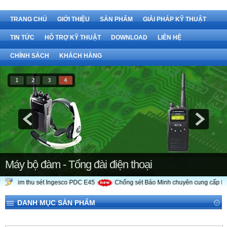
TRANG CHỦ
GIỚI THIỆU
SẢN PHẨM
GIẢI PHÁP KỸ THUẬT
TIN TỨC
HỖ TRỢ KỸ THUẬT
DOWNLOAD
LIÊN HỆ
CHÍNH SÁCH
KHÁCH HÀNG
1
2
3
4
Máy bộ đàm - Tổng đài điện thoại
Kim thu sét Ingesco PDC E45
Chống sét Bảo Minh chuyên cung cấp kim 
DANH MỤC SẢN PHẨM