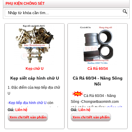
PHỤ KIỆN CHỐNG SÉT
Kẹp chữ U
Cà Rá 60/34
Kẹp siết cáp hình chữ U
Cà Rá 60/34 - Năng Sông
Nối
1. Đặc điểm của kẹp tiếp địa chữ
U
Cà Rá 60/34 - Năng
Sông -Chongsetbaominh.com
-
Kẹp tiếp địa hình chữ U
còn
nhà phân phối thiết bị
chống sét
được biết đến với tên gọi ốc siết
Giá:
Liên hệ
Giá:
Liên hệ
hàng đầu tại Việt Nam với
cáp đồng, có chức năng kết nối
phương châm, uy tín, chất lượng
cáp đồng với cọc tiếp địa. Số
giá tốt nhất. -Các phụ kiện chống
lượng ốc siết cáp đồng cần thiết
sét xuất xứ: Việt Nam, dùng để