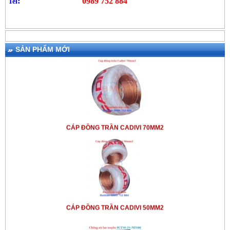
:
0989 752 884
Tel
SẢN PHẨM MỚI
CÁP ĐỒNG TRẦN CADIVI 70MM2
CÁP ĐỒNG TRẦN CADIVI 50MM2