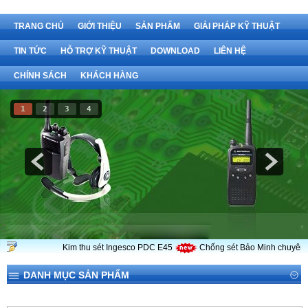
TRANG CHỦ
GIỚI THIỆU
SẢN PHẨM
GIẢI PHÁP KỸ THUẬT
TIN TỨC
HỖ TRỢ KỸ THUẬT
DOWNLOAD
LIÊN HỆ
CHÍNH SÁCH
KHÁCH HÀNG
1
2
3
4
Kim thu sét Ingesco PDC E45
Chống sét Bảo Minh chuyên cu
DANH MỤC SẢN PHẨM