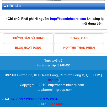
ĐỐI TÁC
*
Ghi chú: Phải ghi rõ nguồn:
http://baominhcorp.com
khi đăng lại
nội dung trên
!
THIẾT BỊ CHỐNG SÉT LPI SGT50-25+NE100
HƯỚNG DẪN SỬ DỤNG
DOWNLOAD
BLOG HOẠT ĐỘNG
HỘP THƯ THAN PHIỀN
Trực tuyến: 7
KIM THU SÉT ABB OPR
Lượt truy cập: 1.768.650
:
03 Đường 32, KDC Nam Long, P.Phước Long B, Q.9,
Đ/C
HCM [
Bản Đồ
]
Copyright
©
2010
http://baominhcorp.com
-
http://baominhgroup.com
- Tel:
0286 297 2398 / 098 975 2884
KIM THU SÉT ABB OPR 60
- DD:
0917 650 109