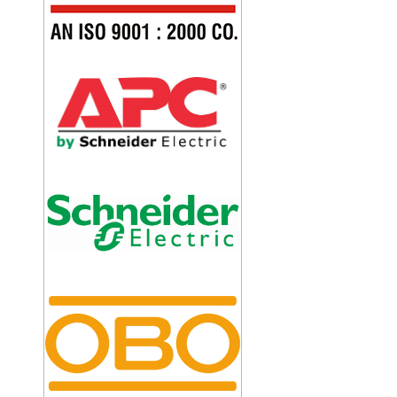
KIM THU SÉT CIRPROTEC NIMBUS 60
huôn
iên
a
KIM THU SÉT CIRPROTEC NIMBUS 45
ột
y với
ngã
 hóa
KIM THU SÉT CIRPROTEC NIMBUS 30