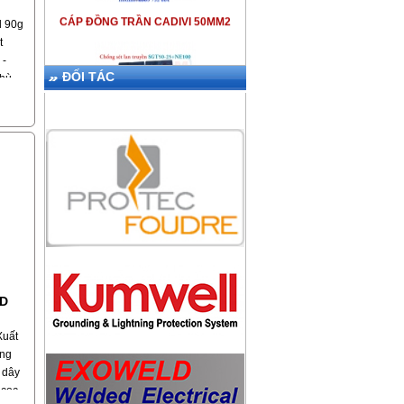
d 90g
t
 -
ĐỐI TÁC
phù
 -
 phối
THIẾT BỊ CHỐNG SÉT LPI SGT50-
25+NE100
công
làm
ll
-
iệt
Cáp
KIM THU SÉT ABB OPR
rần
LD
Xuất
 lòng
ông
 dây
 cọc