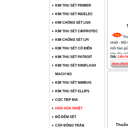
KIM THU SÉT PRIMER
KIM THU SET INDELEC
KIM CHỐNG SÉT LIVA
KIM THU SÉT CIRPROTEC
Thu
KIM CHỐNG SÉT LPI
nhiệt - Mối
KIM THU SÉT CỔ ĐIỂN
mối hàn giữ
http://Bao
Giá:
Liên h
KIM THU SÉT PATROIT
nhiệt với gi
KIM THU SÉT IONIFLASH
-Hiện nay t
MACH NG
hàn
hóa nhi
Kumwell
- 
KIM THU SÉT NIMBUS
Cadweld - 
KIM THU SÉT ELLIPS
và Thuốc hà
Nam
CỌC TIEP ĐIA
2.Các loại 
HÀN HÓA NHIỆT
lọ 115g, lọ
BỘ ĐẾM SÉT
sử dụng củ
http://bao
Thuốc
CÁP ĐỒNG TRẦN