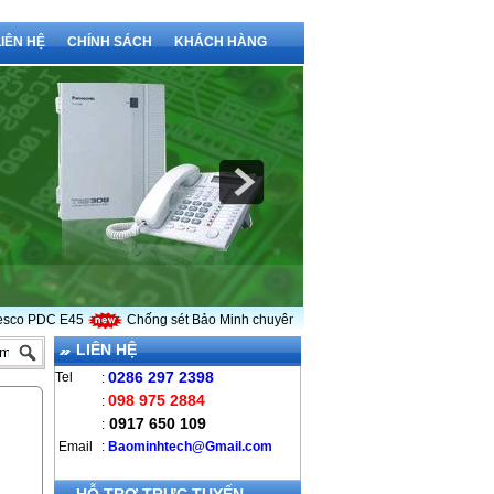
LIÊN HỆ
CHÍNH SÁCH
KHÁCH HÀNG
 PDC E45
Chống sét Bảo Minh chuyên cung cấp kim thu sét LPI
Vì sao
LIÊN HỆ
0286 297 2398
Tel
:
098 975 2884
:
0917 650 109
:
Email
:
B
aominhtech@Gmail.com