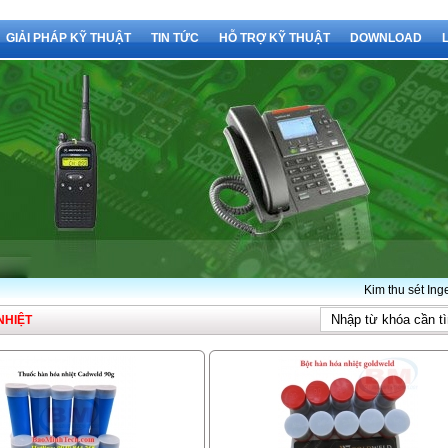
GIẢI PHÁP KỸ THUẬT
TIN TỨC
HỖ TRỢ KỸ THUẬT
DOWNLOAD
Kim thu sét Ingesco
NHIỆT