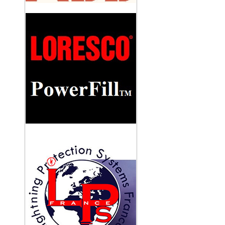
KHỚP NỐI CÁCH ĐIỆN LPI
IL/CUOPLING
TRỤ ĐỠ KIM THU SÉT TRÁNG KẼM
CAO 5M
TRỤ ĐỠ KIM THU SÉT