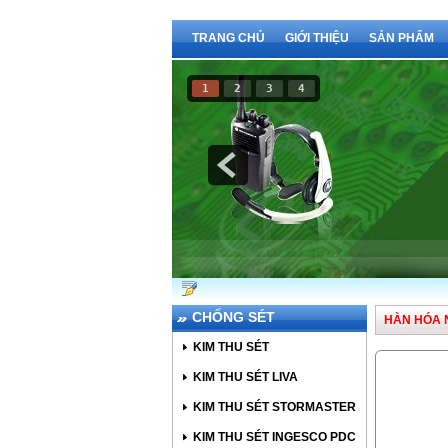
TRANG CHỦ
GIỚI THIỆU
SẢN PHẨM
1
2
3
4
Báo Cháy
CHỐNG SÉT
HÀN HÓA 
KIM THU SÉT
KIM THU SÉT LIVA
KIM THU SÉT STORMASTER
KIM THU SÉT INGESCO PDC