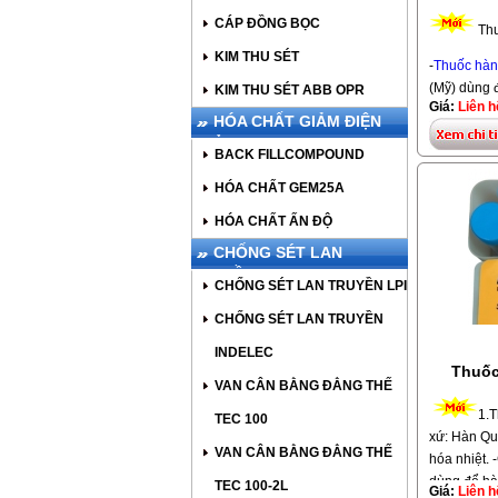
các loại th
CÁP ĐỒNG BỌC
nhận thi cô
Thu
thi công ch
KIM THU SÉT
-
Thuốc hàn
sẽ làm hài 
(Mỹ) dùng 
KIM THU SÉT ABB OPR
884
Giá:
Liên h
với dây cá
HÓA CHẤT GIẢM ĐIỆN
BaoMinhTec
TRỞ
BACK FILLCOMPOUND
CADWELD
HÓA CHẤT GEM25A
2. Các loạ
Gồm lọ 90g
HÓA CHẤT ẤN ĐỘ
hợp với nh
CHỐNG SÉT LAN
http://bao
TRUYỀN
các loại t
CHỐNG SÉT LAN TRUYỀN LPI
Ngoài ra cò
CHỐNG SÉT LAN TRUYỀN
công mối hà
tình chắc c
INDELEC
Thuốc
Sử dụng vớ
VAN CÂN BẰNG ĐẲNG THẾ
nhiệt K
1.T
TEC 100
Goldweld
-
=>> Bạn t
xứ: Hàn Qu
Cadwel
Xuất xứ: T
VAN CÂN BẰNG ĐẲNG THẾ
hóa nhiệt. 
50mm2
,
dùng để hà
TEC 100-2L
Mua thuốc 
Giá:
Liên h