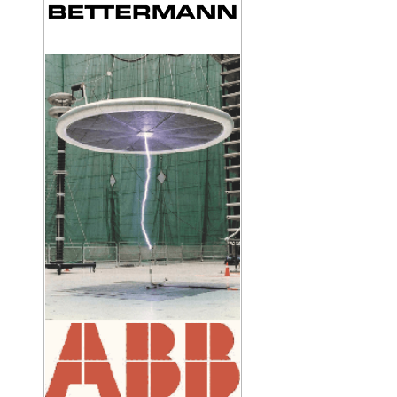
KIM THU SÉT CIRPROTEC NIMBUS 15
rần
KẸP SIẾT CÁP HÌNH CHỮ U
THIẾT BỊ ĐẾM SÉT CIPROTEC CDI-250