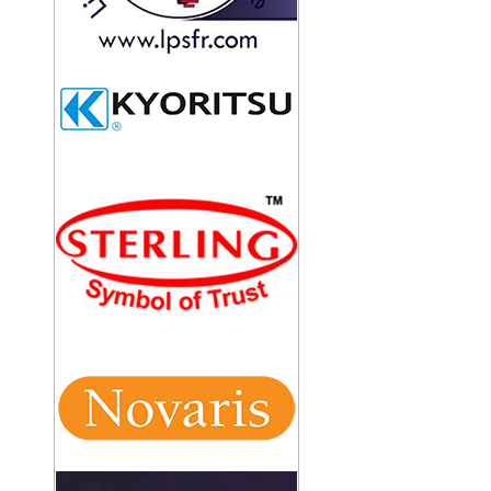
BỘT GIẢM ĐIỆN TRỞ ĐẤT
CÁP ĐỒNG BỌC 70MM2