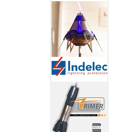
Hàng chính
thuốc hàn 
115g, lọ 1
dụng của k
http://bao
các loại th
nhận thi cô
thi công ch
sẽ làm hài 
hóa nhiệt 
Hotline: 09
Việt
tham khảo
nhu cầu:
tiếp địa ph
Ramratna
-