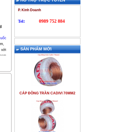
HỖ TRỢ TRỰC TUYẾN
P. Kinh Doanh
:
0989 752 884
Tel
d
huốc
am,
SẢN PHẨM MỚI
 với
.com
ốc
 150g
kết
CÁP ĐỒNG TRẦN CADIVI 70MM2
nhận
hi
ắn sẽ
650
ần
iếp
CÁP ĐỒNG TRẦN CADIVI 50MM2