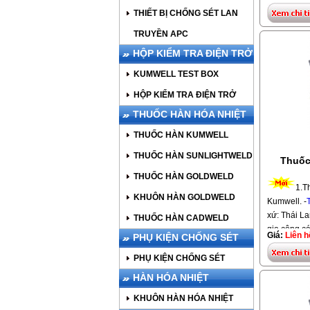
50mm2, lọ 
hệ Hotline
THIẾT BỊ CHỐNG SÉT LAN
với dây đ
http://bao
TRUYỀN APC
thuốc hàn c
HỘP KIỂM TRA ĐIỆN TRỞ
công bãi ti
nhiệt, thi 
KUMWELL TEST BOX
hóa nhiệt 
HỘP KIỂM TRA ĐIỆN TRỞ
thuố
loại
THUỐC HÀN HÓA NHIỆT
Thái Lan -
Thu
Nam,
THUỐC HÀN KUMWELL
Đồng T
THUỐC HÀN SUNLIGHTWELD
70mm2
Thuốc
-
THUỐC HÀN GOLDWELD
vui lòng li
1.T
KHUÔN HÀN GOLDWELD
=>> Bạn
Kumwell. -
hàn hoá nh
xứ: Thái La
THUỐC HÀN CADWELD
gia công cá
Giá:
Liên h
PHỤ KIỆN CHỐNG SÉT
chống sét.
phi 14
hoặc 
PHỤ KIỆN CHỐNG SÉT
đồng 50 m
HÀN HÓA NHIỆT
phi16 với
d
KHUÔN HÀN HÓA NHIỆT
thuốc hàn 