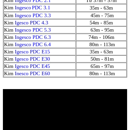
Kim
Ingesco PDC 2.1
Từ 37m - 57m
Kim
Ingesco
PDC 3.1
35m - 63m
Kim
Ingesco PDC 3.3
45m - 75m
Kim
Igesco
PDC 4.3
54m - 85m
Kim
Ingesco
PDC 5.3
63m - 95m
Kim
Ingesco PDC 6.3
74m - 106m
Kim
Ingesco PDC 6.4
80m - 113m
Kim
Igesco PDC E15
35m - 63m
Kim
Igesco PDC E30
50m - 81m
Kim
Igesco PDC E45
65m - 97m
Kim
Inesco PDC E60
80m - 113m