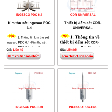
INGESCO PDC 6.4
CDR-UNIVERSAL
Kim thu sét Ingesco PDC
Thiết bị đếm sét CDR-
6.4
UNIVERSAL
1. Thông tin về
1. Thông tin kim thu sét
t
hiết bị đếm sét
Ingesco PDC 6.4 -Kim thu sét
CDR-
-Bộ đếm sét
Ingesco PDC 6.4 có xuất xứ
UNIVERSAL
Giá:
Liên hệ
Giá:
Liên hệ
Ingesco
CDR -
từ: Tây Ban Nha -Đây là kim có
Universal
-
Tây
bán kính lớn nhất trong dòng sản
Xuất xứ:
phẩm
kim thu sét
Ingesco PDC -
Ban Nha
-Công dụng: dùng
Kim thu sét Ingesco PDC6.4 có
để đếm số lần sét đánh vào
thiết
bán kính bảo vệ 120m, khi lắp
bị thu sét
. -Dòng sét tối thiểu là
đặt với độ cao 5m so với mặt
1KA, dòng sét tối đa 100KA -Khả
phẳng cần bảo vệ -Kim Ingesco
năng đếm được 999 lần sét đánh
PDC 6.4 được sản xuất theo các
2. Hướng dẫn cách lắp đặt và
tiêu chuẩn Quốc tế, đặc biệt tiêu
bảo hành bộ đến sét Ingesco
chuẩn Pháp NF C17-102
CDR-Universal -Lắp đặt bất kỳ vị
trí nào trên đường dây thoát sét
Các Model - Bán
INGESCO PDC-E30
INGESCO PDC-E45
từ kim đến bãi tiếp địa... -Hàng
kính bảo vệ kim thu sét Ingesco