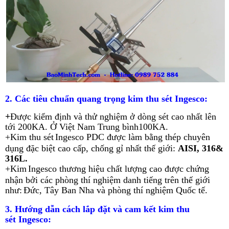
2. Các tiêu chuẩn quang trọng kim
thu sét Ingesco:
+
Được kiểm định và thử nghiệm ở dòng sét cao nhất lên
tới 200KA. Ở Việt Nam Trung bình100KA.
+
Kim thu sét
Ingesco PDC
được làm bằng thép chuyên
dụng đặc biệt cao cấp, chống gỉ nhất thế giới:
AISI, 316&
316L.
+Kim
Ingesco
thương hiệu chất lượng cao được chứng
nhận bởi các phòng thí nghiệm danh tiếng trên thế giới
như:
Đức, Tây Ban Nha và phòng thí nghiệm Quốc tế.
3. Hướng dẫn cách lắp đặt và cam kết kim thu
sét
Ingesco: