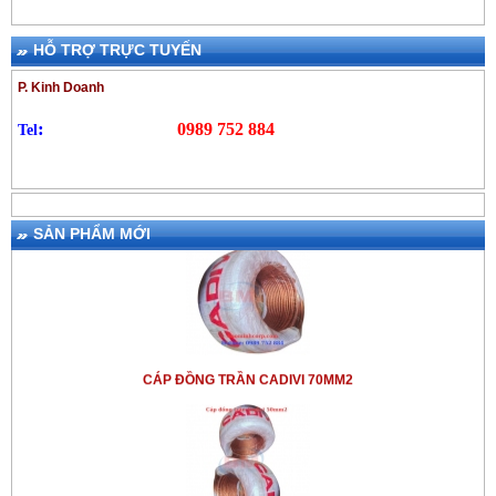
cao nhất lên tới 200KA. Ở Việt
AISI, 316& 316L +Kim thu
thu sét
PDC 3.1
35m - 63m Kim
200KA. Ở Việt Nam Trung
vạch, có đầy đủ CO, CQ và thời
dụng đặc biệt cao cấp, chống gỉ
thí nghiệm quốc tế. -
Kim thu sét
Quốc tế NFC 17 - 102
Kim
Ingesco PDC 2.1
Từ 37m -
Nam Trung bình100KA. +Kim thu
sét
Ingesco PDC4.3
thương hiệu
thu sét
PDC 3.3
45m - 75m Kim
bình100KA.
gian bảo hành 12 tháng.
nhất thế giới: AISI, 316& 316L
chủ động Ingesco PDC E15
là
57m Kim
Ingesco PDC 3.1
35m -
sét Ingesco PDC 6.3 được làm
HỖ TRỢ TRỰC TUYẾN
chất lượng cao được chứng
thu sét
PDC 4.3
54m - 85m Kim
Chất lượng của kim Ingesco
dòng kim thu sét, thiết bị thu lôi
63m Kim
Ingesco PDC 3.3
45m -
bằng thép chuyên dụng đặc biệt
+Kim Ingesco PDC 5.3 được làm
Video kim thu sét Ingesco PDC
-Kèm theo khớp nối bằng sắt mạ
nhận bởi các phòng thí nghiệm
thu sét
PDC 5.3
63m - 95m Kim
PDC được thể hiện qua: +100%
phòng chống sét trực tiếp, sét
75m Kim
Igesco
PDC 4.3
54m -
P. Kinh Doanh
cao cấp, chống gỉ nhất thế giới:
bằng thép chuyên dụng đặc biệt
E45 - Bán kính -Rp = 97 mét
đồng. -Hiệu: Ingesco.
danh tiếng trên thế giới
thu sét
PDC 6.3
74m - 106m
hiệu quả trong việc tích điện dẫn
đánh thẳng vào công trình xây
85m Kim
Ingesco
PDC 5.3
63m -
AISI, 316& 316L
cao cấp, chống gỉ nhất thế giới:
Model: PDC E30.
như: Đức, Tây Ban Nha và phòng
Kim thu sét
PDC 6.4
80m - 113m
sét +Không có thiết bị điện tử nên
:
0989 752 884
Tel
dựng, tòa nhà, biệt thự, nhà
95m Kim
Ingesco PDC 6.3
74m -
AISI, 316& 316L
thí nghiệm Quốc tế. -Kim Ingesco
Kim thu sét
PDC E15
35m - 63m
đảm bảo tuổi thọ bền lâu +Không
xưởng -Thiết bị thích hợp cho lắp
106m Kim
Ingesco PDC 6.4
80m
-Giá kim thu sét Ingesco PDC
PDC 4.3 có bán kính bảo vệ: 94
Kim thu sét
PDC E30
50m - 81m
cần nguồn năng lượng cung cấp
đặt chống sét trực tiếp nhà cao
- 113m Kim
Igesco PDC E15
35m
E30 vui lòng liên hệ Hotline:
3. Hướng dẫn cách lắp đặt kim
Mét khi ta lắp đặt với độ cao tiêu
Kim thu sét
PDC E45
65m - 97m
ngoài. +Đặc điểm kỹ thuật vẫn
tầng, công trình điện, nhà dân
- 63m Kim
Igesco PDC E30
50m
0989 752 884 -Catalogue kim thu
thu sét Ingesco PDC E60
chuẩn h=5m tính từ đỉnh đầu kim
Kim thu sét
PDC E60
80m -
được duy trì, không bị ảnh hưởng
khỏi nguy cơ bị sét đánh -Hàng
- 81m Kim
Igesco PDC E45
65m
sét Ingesco download:
Tại đây
đến mặt phẳng cần bảo vệ.
113m 2. Các tiêu chuẩn quang
sau mỗi lần sét đánh
SẢN PHẨM MỚI
+Kim thu sét
Ingesco PDC
chính hãng có đầy đủ CO, CQ và
- 97m Kim
Inesco PDC E60
80m
trọng kim Ingesco PDC 3.3
E60
thương hiệu chất lượng cao
thời gian bảo hành 12 tháng -
- 113m
Tham khảo các Model -
+ Được kiểm định và thử nghiệm
được chứng nhận bởi các phòng
Cách lắp đặt kim Ingesco có
Bán kính bảo vệ kim thu sét
ở dòng sét cao nhất lên tới
-
Kim thu sét
Ingesco PDC
thí nghiệm danh tiếng trên thế
khớp nối bằng Sắt mạ đồng
Ingesco
200KA. Ở Việt Nam Trung
2.1 được sản xuất theo các tiêu
giới như: Đức, Tây Ban Nha và
bình100KA. + Kim thu
-Hiệu: Ingesco: Mua kim thu sét
chuẩn Quốc tế, đặc biệt tiêu
phòng thí nghiệm Quốc tế.
Các Mã Kim Bán kính bảo vệ
Video kim thu sét Ingesco PDC
sét Ingesco PDC3.3 được làm
CÁP ĐỒNG TRẦN CADIVI 70MM2
Ingesco vui lòng liên hệ:
chuẩn NF C 17-102
Kim
Ingesco
PDC 2.1
Từ 37m -
E30-Bán kính Rp= 81 mét
-Thiết bị lắp đặt phòng sét đánh
bằng thép chuyên dụng đặc biệt
Chongsetbaominh.com
hoặc
57m Kim
Ingesco P
DC 3.1
35m -
3. Hướng dẫn cách lắp đặt kim
-Chất lượng của kim Ingesco
2. Các tiêu chuẩn quang trọng
=>> Bạn cần tham khảo: -Để
trực tiếp, sét đánh thẳng dùng lắp
=>> Bạn cần tham khảo: -Để gắn
cao cấp, chống gỉ nhất thế giới:
Hotline:
0989 752 884
để được
63m Kim
Ingesco PDC 3.3
45m -
thu sét Ingesco PDC 6.3 +Kim thu
PDC được thể hiện qua: + 100%
kim Ingesco PDC3.1: +Được
gắn thêm bộ đếm sét
CDR -
cho nhà cao tầng, trường học,
thêm bộ đếm sét
CDR-
AISI, 316& 316L + Kim thu
tư vấn, báo giá tốt nhất
75m Kim Ingesco PDC 4.3 54m -
sét Ingesco PDC6.3 thương hiệu
hiệu quả trong việc tích điện dẫn
kiểm định và thử nghiệm ở dòng
UNIVERSAL
vào hệ thống chống
bệnh viện, biệt thư... -Kim thu sét
3. Hướng dẫn cách lắp đặt kim
UNIVERSAL
vào hệ thống chống
sét Ingesco PDC 3.3 thương hiệu
85m Kim
Ingesco P
DC 5.3
63m -
chất lượng cao được chứng
-Catalogue kim thu sét Ingesco
sét + Không có thiết bị điện tử
sét cao nhất lên tới 200KA. Ở
sét của mình, nhằm kiểm tra số
chính hãng có đầy đủ CO, CQ và
thu sét Ingesco PDC 5.3 +Kim thu
sét của mình, nhằm kiểm tra số
chất lượng cao được chứng
95m Kim
Ingesco PDC 6.3
74m -
nhận bởi các phòng thí nghiệm
PDC E15 download:
Tại đây
nên đảm bảo tuổi thọ bền lâu +
Việt Nam Trung bình100KA.
lần sét đánh vào thiết bị thu sét,
thời gian bảo hành 12 tháng -
sét
Ingesco PDC 5.3
thương hiệu
lần sét đánh vào thiết bị thu sét,