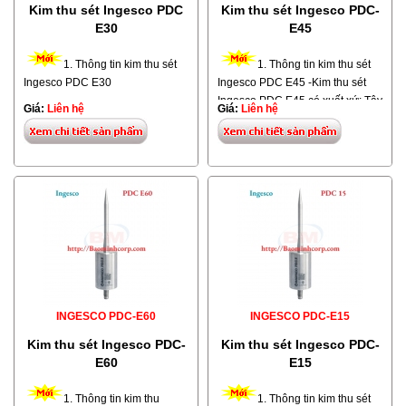
chính hãng có đầy đủ CO, CQ và
Kim thu sét Ingesco PDC
Kim thu sét Ingesco PDC-
thời gian bảo hành 12 tháng
E30
E45
Các Mã Kim Bán kính bảo vệ
Kim
-Hotline: 0949 844265 hoặc
Ingesco PDC 2.1
Từ 37m - 57m
1. Thông tin kim thu sét
1. Thông tin kim thu sét
BaoMinhTech.com là đại lý
thiết
Kim Ingesco PDC 3.1
35m - 63m
Ingesco PDC E30
Ingesco PDC E45 -Kim thu sét
CDR
-Universal
bị đếm sét
Kim Ingesco PDC 3.3
45m - 75m
Ingesco PDC E45 có xuất xứ: Tây
trên
Giá:
Liên hệ
Giá:
Liên hệ
-
Kim thu sét
Ingesco PDC E 30 -
toàn Quốc.
Kim Ingesco PDC 4.3
54m - 85m
Ban Nha (Spain) - Thương hiệu
Xuất xứ: Tây Ban Nha (Spain) -
Kim Ingesco PDC 5.3
63m - 95m
số 1 thế giới -Kim thu
Video
bộ đếm
Thương hiệu số 1 thế giới
Kim Ingesco PDC 6.3
74m -
sét Ingesco PDC E45 là dòng
kim
sét CDR-Universal
- Tây Ban Nha
106m Kim Ingesco PDC 6.4 80m
thu sét
phóng tia tiên đạo thế hệ
-Kim thu sét Ingesco PDC E30 là
- 113m
Kim Ingesco PDC E15
mới. -Kim Ingesco PDC E45 có
dòng kim thu sét phóng tia tiên
35m - 63m
Kim Ingesco PDC E30
bán kính bảo vệ: 105 Mét khi ta
đạo thế hệ mới -Kim thu sét
50m - 81m
Kim Ingesco PDC
lắp đặt với độ cao tiêu chuẩn
Ingesco có bán kính bảo vệ: 90
E45
65m - 97m
Kim
h=5m tính từ đỉnh đầu kim đến
Mét khi ta lắp đặt với độ cao tiêu
Ingesco PDC E60
80m - 113m
mặt phẳng cần bảo vệ.
chuẩn h=5m tính từ đỉnh đầu kim
2. Chất lượng của kim Ingesco
đến mặt phẳng cần bảo vệ.
-Kim thu sét
I
ngesco PDC E
PD 6.4 được thể hiện qua:
45
được sản xuất theo các tiêu
Các Model - Bán kính
INGESCO PDC-E60
INGESCO PDC-E15
+100% hiệu quả trong việc tích
chuẩn Quốc tế, đặc biệt tiêu
bảo vệ kim thu sét Ingesco
điện dẫn sét +Không có thiết bị
Kim thu sét Ingesco PDC-
Kim thu sét Ingesco PDC-
chuẩn Pháp NFC17-102 -Chất
PDCE30
điện tử nên đảm bảo tuổi thọ bền
E60
E15
lượng của kim Ingesco PDC
lâu +Không cần nguồn năng
Các Mã Kim Bán kính bảo vệ
E45 được thể hiện qua: + 100%
lượng cung cấp ngoài +Đặc điểm
Kim
Ingesco PDC 2.1
Từ 37m -
1. Thông tin kim thu
1. Thông tin kim thu sét
hiệu quả trong việc tích điện dẫn