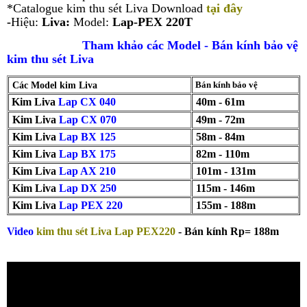
*Catalogue kim thu sét Liva
Download
tạ
i đây
-
Hiệu:
Liva:
Model:
Lap-PEX 220T
Tham khảo các Model - Bán kính bảo vệ
kim thu sét Liva
Các Model kim Liva
Bán kính bảo vệ
Kim Liva
Lap CX 040
40m - 61m
Kim Liva
Lap CX 070
49m - 72m
Kim Liva
Lap BX 125
58m - 84m
Kim Liva
Lap BX 175
82m - 110m
Kim Liva
Lap AX 210
101m - 131m
Kim Liva
Lap DX 250
115m - 146m
Kim Liva
Lap PEX 220
155m - 188m
Video
kim thu sét Liva Lap PEX220
- Bán kính Rp= 188m