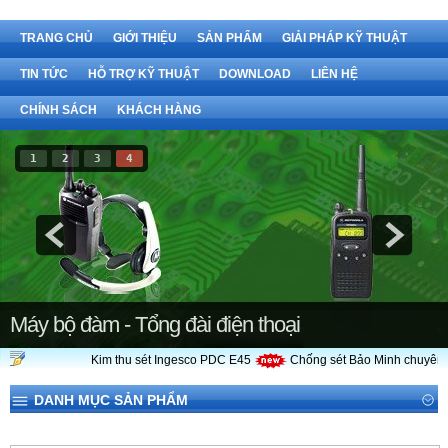
TRANG CHỦ
GIỚI THIỆU
SẢN PHẨM
GIẢI PHÁP KỸ THUẬT
TIN TỨC
HỖ TRỢ KỸ THUẬT
DOWNLOAD
LIÊN HỆ
CHÍNH SÁCH
KHÁCH HÀNG
1
2
3
4
Máy bộ đàm - Tổng đài điện thoại
Kim thu sét Ingesco PDC E45
Chống sét Bảo Minh chuyên cung
DANH MỤC SẢN PHẨM