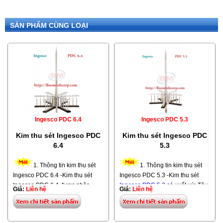
SẢN PHẨM CÙNG LOẠI
Ingesco PDC 6.4
Ingesco PDC 5.3
Kim thu sét Ingesco PDC
Kim thu sét Ingesco PDC
6.4
5.3
1. Thông tin kim thu sét
1. Thông tin kim thu sét
Ingesco PDC 6.4 -Kim thu sét
Ingesco PDC 5.3 -Kim thu sét
Ingesco PDC 6.4 được nhập
Ingesco PDC 5.3
có xuất xứ: Tây
Giá:
Liên hệ
Giá:
Liên hệ
khẩu từ Tây Ban Nha -
Ban Nha . Đây là dòng sản phẩm
Kim Ingesco PDC6.4 là dòng
kim
đạt thương hiệu số 1 thế giới về
thu sét
hiện đại và hoạt động
chống sét, có mặt tại thị