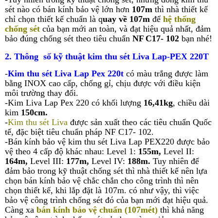
sét nào có bán kính bảo vệ lớn hơn
107m
thì nhà thiết kế
chỉ chọn thiết kế chuẩn là q
uay về 107m
để
hệ thống
chống sét
của bạn mới an toàn, và đạt hiệu quả nhất, đảm
bảo đúng chống sét theo tiêu chuẩn
NF
C17- 102
bạn nhé!
2. Thông số kỹ thuật kim thu sét
Liva Lap-PEX 220T
-
Kim thu sét Liva Lap Pex 220t
có màu trắng được làm
bằng INOX cao cấp, chống gỉ, chịu được với điều kiện
môi trường thay đổi.
-Kim Liva Lap Pex 220 có khối lượng
16,41kg
, chiều dài
kim
150cm.
-
Kim thu sét Liva
được sản xuất theo các tiêu chuẩn Quốc
tế, đặc biệt tiêu chuẩn pháp NF C17- 102.
-Bán kính bảo vệ kim thu sét Liva Lap PEX220 được bảo
vệ theo 4 cấp độ khác nhau: Level 1:
155m,
Level II:
164m,
Level III:
177m,
Level IV:
188m.
Tuy nhiên để
đảm bảo trong kỹ thuật chống sét thì nhà thiết kế nên lựa
chọn bán kính bảo vệ chắc chắn cho công trình thì nên
chọn thiết kế, khi lắp đặt là 107m. có như vậy, thì việc
bảo vệ công trình chống sét đó của bạn mới đạt hiệu quả.
Càng xa
bán kính bảo vệ chuẩn (107mét)
thì khả năng