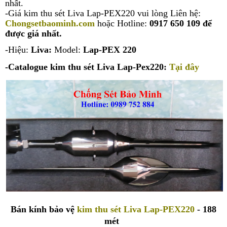
nhất.
-Giá kim thu sét Liva Lap-PEX220 vui lòng Liên hệ:
Chongsetbaominh.com
hoặc Hotline:
0917 650 109
để
được giá nhất.
-Hiệu:
Liva:
Model:
Lap-PEX 220
-
Catalogue kim thu sét Liva Lap-Pex220
:
Tại đây
Bán kính bảo vệ
kim thu sét Liva Lap-PEX220
- 188
mét