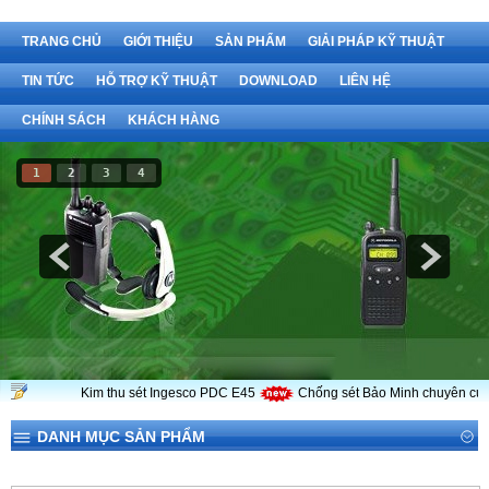
TRANG CHỦ
GIỚI THIỆU
SẢN PHẨM
GIẢI PHÁP KỸ THUẬT
TIN TỨC
HỖ TRỢ KỸ THUẬT
DOWNLOAD
LIÊN HỆ
CHÍNH SÁCH
KHÁCH HÀNG
1
2
3
4
Kim thu sét Ingesco PDC E45
Chống sét Bảo Minh chuyên cung cấ
DANH MỤC SẢN PHẨM