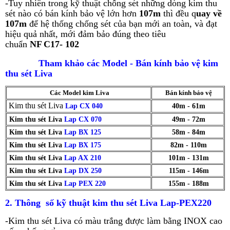
-Tuy nhiên trong kỹ thuật chống sét những dòng kim thu
sét nào có bán kính bảo vệ lớn hơn
107m
thì đều q
uay về
107m
để hệ thống chống sét của bạn mới an toàn, và đạt
hiệu quả nhất, mới đảm bảo đúng theo tiêu
chuẩn
NF
C17- 102
Tham khảo các Model - Bán kính bảo vệ kim
thu sét Liva
Các Model kim Liva
Bán kính bảo vệ
Kim thu sét Liva
Lap CX 040
40m - 61m
Kim thu sét Liva
Lap CX 070
49m - 72m
Kim thu sét Liva
Lap BX 125
58m - 84m
Kim thu sét Liva
Lap BX 175
82m - 110m
Kim thu sét Liva
Lap AX 210
101m - 131m
Kim thu sét Liva
Lap DX 250
115m - 146m
Kim thu sét Liva
Lap PEX 220
155m - 188m
2. Thông số kỹ thuật kim thu sét
Liva Lap-PEX220
-Kim thu sét Liva có màu trắng được làm bằng INOX cao