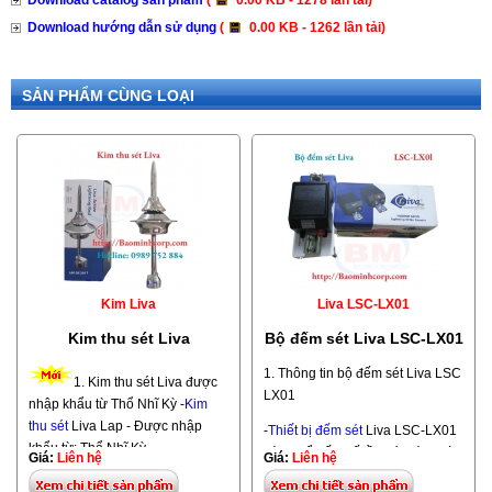
Download catalog sản phẩm
(
0.00 KB - 1278 lần tải)
Download hướng dẫn sử dụng
(
0.00 KB - 1262 lần tải)
SẢN PHẨM CÙNG LOẠI
Kim Liva
Liva LSC-LX01
Kim thu sét Liva
Bộ đếm sét Liva LSC-LX01
1. Thông tin bộ đếm sét Liva LSC
1. Kim thu sét Liva được
LX01
nhập khẩu từ Thổ Nhĩ Kỳ -
Kim
thu sét
Liva Lap - Được nhập
-
Thiết bị đếm sét
Liva LSC-LX01
khẩu từ: Thổ Nhĩ Kỳ
dùng để đếm số lần sét đánh vào
Giá:
Liên hệ
Giá:
Liên hệ
hệ thống thu sét trực tiếp.
-Kim thu sét Liva gồm các Model: