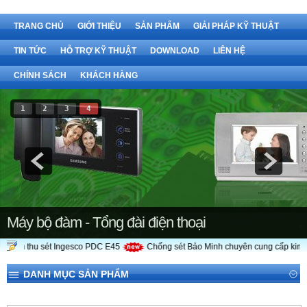
TRANG CHỦ
GIỚI THIỆU
SẢN PHẨM
GIẢI PHÁP KỸ THUẬT
TIN TỨC
HỖ TRỢ KỸ THUẬT
DOWNLOAD
LIÊN HỆ
CHÍNH SÁCH
KHÁCH HÀNG
1
2
3
4
Máy bộ đàm - Tổng đài điện thoại
Kim thu sét Ingesco PDC E45
Chống sét Bảo Minh chuyên cung cấp kim th
DANH MỤC SẢN PHẨM