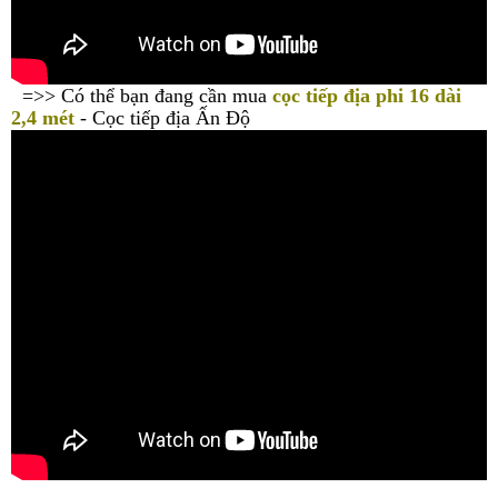
=>> Có thể bạn đang cần mua
cọ
c tiếp địa phi 16 dài
2,4 mét
- Cọc tiếp địa Ấn Độ