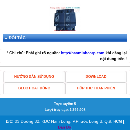
=>> Bạn tham khảo thêm
khuôn hàn Goldweld
nếu có nhu
cầu: =>> Bạn có thể cần
mua cọc tiếp địa phi 16 dài 2,4
mét,
cọc tiếp địa Ramratna
- Ấn
Độ
ĐỐI TÁC
THIẾT BỊ CHỐNG SÉT LPI SGT50-25+NE100
*
Ghi chú: Phải ghi rõ nguồn:
http://baominhcorp.com
khi đăng lại
nội dung trên
!
=>> Có thể bạn đang cần mua
Cáp đồng trần cáp đồng trần
50mm2
HƯỚNG DẪN SỬ DỤNG
DOWNLOAD
KIM THU SÉT ABB OPR
BLOG HOẠT ĐỘNG
HỘP THƯ THAN PHIỀN
Trực tuyến: 5
Lượt truy cập: 1.766.908
:
03 Đường 32, KDC Nam Long, P.Phước Long B, Q.9,
Đ/C
HCM [
Bản Đồ
]
KIM THU SÉT ABB OPR 60